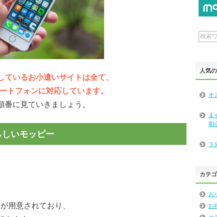
人気
しているお小遣いサイトは全て、
スマートフォンに対応しています。
オ
順番に見ていきましょう。
ま
初
らしいモッピー
３
カテ
お
方が用意されており、
お