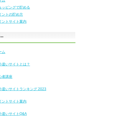
ラム
ョッピングで貯める
イントの貯め方
イントサイト案内
ュー
ーム
小遣いサイトとは？
心者講座
小遣いサイトランキング 2023
イントサイト案内
小遣いサイトQ&A