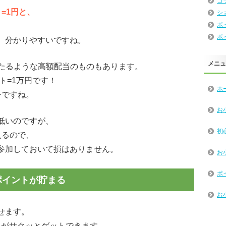
コ
=1円と、
シ
ポ
ポ
、分かりやすいですね。
メニ
ト当たるような高額配当のものもあります。
ト=1万円です！
ホ
ーですね。
お
低いのですが、
初
入るので、
参加しておいて損はありません。
お
ポ
ポイントが貯まる
お
せます。
トがサクッとゲットできます。