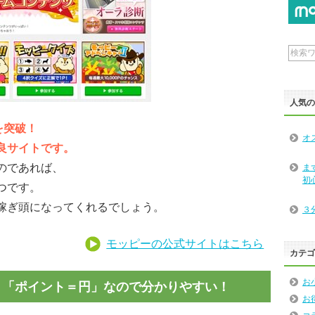
人気
を突破！
オ
良サイトです。
のであれば、
ま
初
つです。
稼ぎ頭になってくれるでしょう。
３
モッピーの公式サイトはこちら
カテ
お
ト！「ポイント＝円」なので分かりやすい！
お