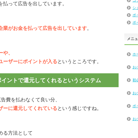
コ
を払って広告を出しています。
シ
ポ
、
ポ
企業がお金を払って広告を出しています
。
メニ
ーや、
ホ
ユーザーにポイントが入る
というところです。
お
ポイントで還元してくれるというシステム
初
お
広告費を払わなくて良い分、
ポ
ザーに還元してくれている
という感じですね。
お
める方法として