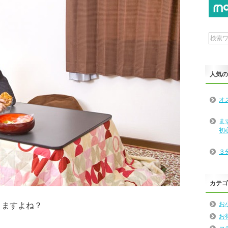
人気
オ
ま
初
３
カテ
お
りますよね？
お